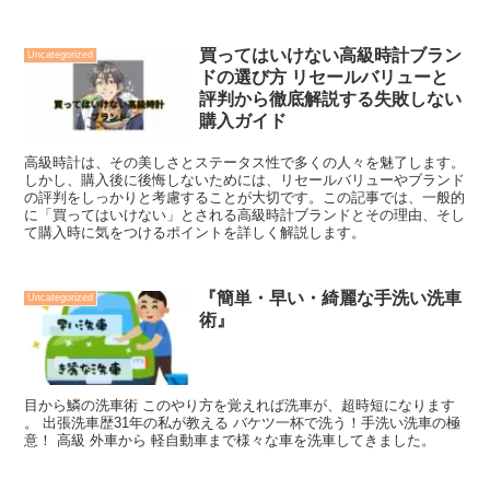
買ってはいけない高級時計ブラン
Uncategorized
ドの選び方 リセールバリューと
評判から徹底解説する失敗しない
購入ガイド
高級時計は、その美しさとステータス性で多くの人々を魅了します。
しかし、購入後に後悔しないためには、リセールバリューやブランド
の評判をしっかりと考慮することが大切です。この記事では、一般的
に「買ってはいけない」とされる高級時計ブランドとその理由、そし
て購入時に気をつけるポイントを詳しく解説します。
『簡単・早い・綺麗な手洗い洗車
Uncategorized
術』
目から鱗の洗車術 このやり方を覚えれば洗車が、超時短になります
。 出張洗車歴31年の私が教える バケツ一杯で洗う！手洗い洗車の極
意！ 高級 外車から 軽自動車まで様々な車を洗車してきました。