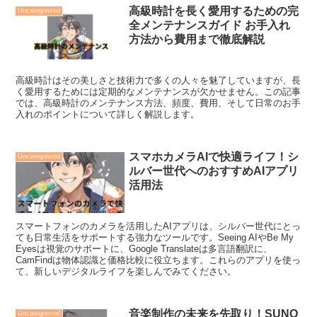
高級時計を長く愛用するための完
Uncategorized
全メンテナンスガイド お手入れ
方法から費用まで徹底解説
高級時計はその美しさと技術力で多くの人々を魅了していますが、長
く愛用するためには定期的なメンテナンスが欠かせません。この記事
では、高級時計のメンテナンス方法、頻度、費用、そして日常のお手
入れのポイントについて詳しく解説します。
スマホカメラAIで快適ライフ！シ
Uncategorized
ルバー世代へのおすすめAIアプリ
活用法
スマートフォンのカメラを活用したAIアプリは、シルバー世代にとっ
ても日常生活をサポートする強力なツールです。Seeing AIやBe My
Eyesは視覚のサポートに、Google Translateは多言語翻訳に、
CamFindは物体認識と価格比較に役立ちます。これらのアプリを使っ
て、新しいデジタルライフを楽しんでみてください。
音楽制作の未来を先取り！SUNO
Uncategorized