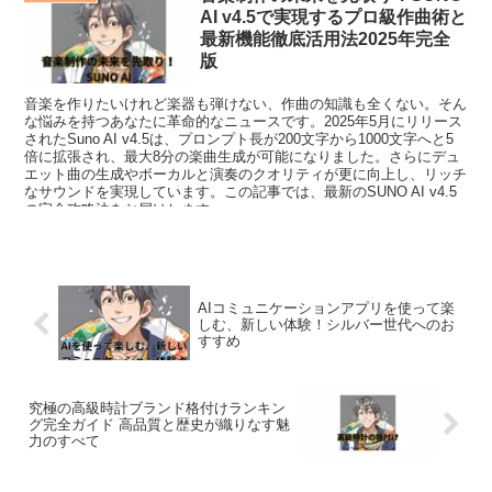
AI v4.5で実現するプロ級作曲術と
最新機能徹底活用法2025年完全
版
音楽を作りたいけれど楽器も弾けない、作曲の知識も全くない。そん
な悩みを持つあなたに革命的なニュースです。2025年5月にリリース
されたSuno AI v4.5は、プロンプト長が200文字から1000文字へと5
倍に拡張され、最大8分の楽曲生成が可能になりました。さらにデュ
エット曲の生成やボーカルと演奏のクオリティが更に向上し、リッチ
なサウンドを実現しています。この記事では、最新のSUNO AI v4.5
の完全攻略法をお届けします。
AIコミュニケーションアプリを使って楽
しむ、新しい体験！シルバー世代へのお
すすめ
究極の高級時計ブランド格付けランキン
グ完全ガイド 高品質と歴史が織りなす魅
力のすべて